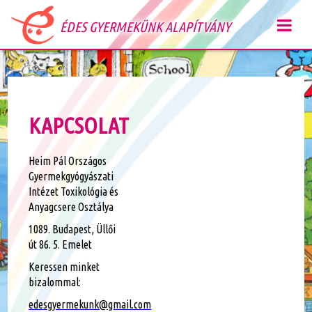
ÉDES GYERMEKÜNK ALAPÍTVÁNY
KAPCSOLAT
Heim Pál Országos
Gyermekgyógyászati
Intézet Toxikológia és
Anyagcsere Osztálya
1089. Budapest, Üllői
út 86. 5. Emelet
Keressen minket
bizalommal:
edesgyermekunk@gmail.com